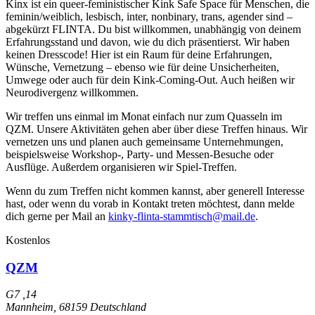
Kinx ist ein queer-feministischer Kink Safe Space für Menschen, die
feminin/weiblich, lesbisch, inter, nonbinary, trans, agender sind –
abgekürzt FLINTA. Du bist willkommen, unabhängig von deinem
Erfahrungsstand und davon, wie du dich präsentierst. Wir haben
keinen Dresscode! Hier ist ein Raum für deine Erfahrungen,
Wünsche, Vernetzung – ebenso wie für deine Unsicherheiten,
Umwege oder auch für dein Kink-Coming-Out. Auch heißen wir
Neurodivergenz willkommen.
Wir treffen uns einmal im Monat einfach nur zum Quasseln im
QZM. Unsere Aktivitäten gehen aber über diese Treffen hinaus. Wir
vernetzen uns und planen auch gemeinsame Unternehmungen,
beispielsweise Workshop-, Party- und Messen-Besuche oder
Ausflüge. Außerdem organisieren wir Spiel-Treffen.
Wenn du zum Treffen nicht kommen kannst, aber generell Interesse
hast, oder wenn du vorab in Kontakt treten möchtest, dann melde
dich gerne per Mail an
kinky-flinta-stammtisch@mail.de
.
Kostenlos
QZM
G7 ,14
Mannheim
,
68159
Deutschland