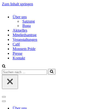
Zum Inhalt springen
Über uns
Satzung
Buga
Aktuelles
Mitgliedsantrag
Veranstaltungen
Café
Monnem Pride
Presse
Kontakt
Suchen
nach …
Navigations-
Menü
Navigations-
Menü
Über uns