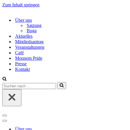
Zum Inhalt springen
Über uns
Satzung
Buga
Aktuelles
Mitgliedsantrag
Veranstaltungen
Café
Monnem Pride
Presse
Kontakt
Suchen
nach …
Navigations-
Menü
Navigations-
Menü
Über uns