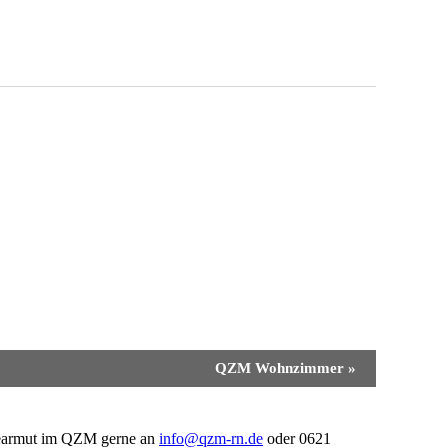
QZM Wohnzimmer
»
ierearmut im QZM gerne an
info@qzm-rn.de
oder 0621