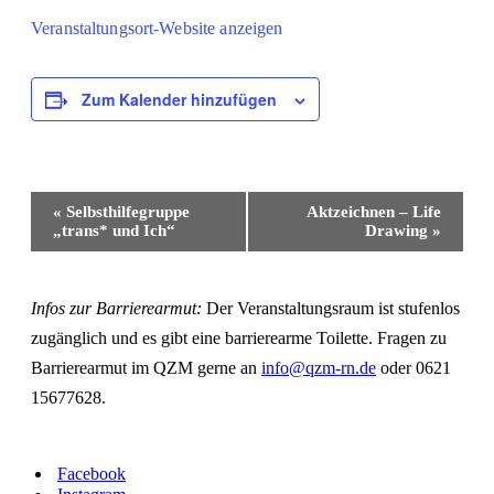
Veranstaltungsort-Website anzeigen
Zum Kalender hinzufügen
Veranstaltung-
«
Selbsthilfegruppe
Aktzeichnen – Life
Navigation
„trans* und Ich“
Drawing
»
Infos zur Barrierearmut:
Der Veranstaltungsraum ist stufenlos
zugänglich und es gibt eine barrierearme Toilette. Fragen zu
Barrierearmut im QZM gerne an
info@qzm-rn.de
oder 0621
15677628.
Facebook