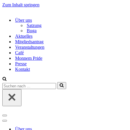
Zum Inhalt springen
Über uns
Satzung
Buga
Aktuelles
Mitgliedsantrag
Veranstaltungen
Café
Monnem Pride
Presse
Kontakt
Suchen
nach …
Navigations-
Menü
Navigations-
Menü
Über uns