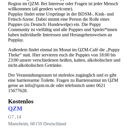
Region im QZM. Bei Interesse oder Fragen ist jeder Mensch
willkommen (all genders welcome).
Pupplay findet seine Ursprünge in der BDSM-, Kink- und
Fetisch-Szene. Dabei nimmt eine Person die Rolle eines
Puppies (zu Deutsch: Hundewelpe) ein. Die Puppy
Community ist vielfältig und alle Puppies und Spieler*innen
haben individuelle Interessen und Herangehensweisen an
Pupplay.
Außerdem findet einmal im Monat im QZM-Café die „Puppy
Theke“ statt. Hier servieren euch die Puppies von 18:00 bis
23:00 unsere verschiedenen heißen, kalten, alkoholischen und
nicht-alkoholischen Getränke.
Der Veranstaltungsraum ist stufenlos zugänglich und es gibt
eine barrierearme Toilette. Fragen zu Barrierearmut im QZM
gerne an info@qzm-rn.de oder telefonisch unter 0621
15677628.
Kostenlos
QZM
G7 ,14
Mannheim
,
68159
Deutschland