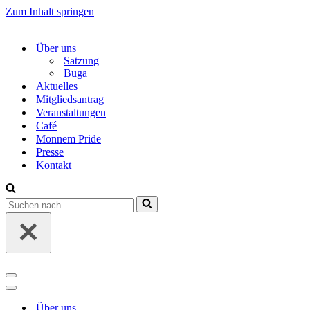
Zum Inhalt springen
Über uns
Satzung
Buga
Aktuelles
Mitgliedsantrag
Veranstaltungen
Café
Monnem Pride
Presse
Kontakt
Suchen
nach …
Navigations-
Menü
Navigations-
Menü
Über uns