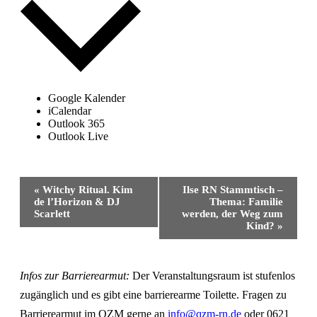
Google Kalender
iCalendar
Outlook 365
Outlook Live
Veranstaltung-
«
Witchy Ritual. Kim
Ilse RN Stammtisch –
Navigation
de l’Horizon & DJ
Thema: Familie
Scarlett
werden, der Weg zum
Kind?
»
Infos zur Barrierearmut:
Der Veranstaltungsraum ist stufenlos
zugänglich und es gibt eine barrierearme Toilette. Fragen zu
Barrierearmut im QZM gerne an
info@qzm-rn.de
oder 0621