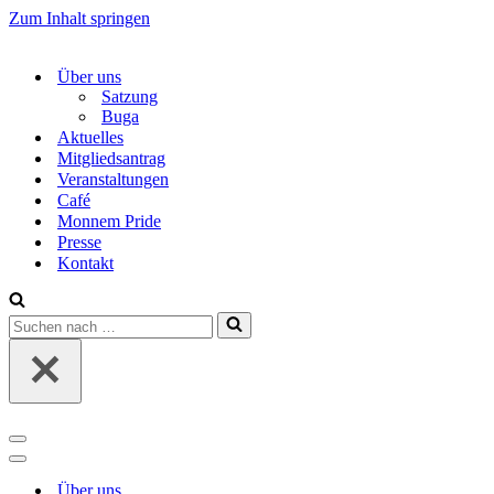
Zum Inhalt springen
Über uns
Satzung
Buga
Aktuelles
Mitgliedsantrag
Veranstaltungen
Café
Monnem Pride
Presse
Kontakt
Suchen
nach …
Navigations-
Menü
Navigations-
Menü
Über uns