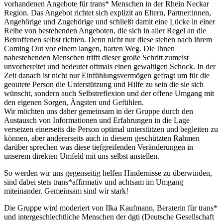
vorhandenen Angebote für trans* Menschen in der Rhein Neckar
Region. Das Angebot richtet sich explizit an Eltern, Partner:innen,
Angehörige und Zugehörige und schließt damit eine Lücke in einer
Reihe von bestehenden Angeboten, die sich in aller Regel an die
Betroffenen selbst richten. Denn nicht nur diese stehen nach ihrem
Coming Out vor einem langen, harten Weg. Die Ihnen
nahestehenden Menschen trifft dieser große Schritt zumeist
unvorbereitet und bedeutet oftmals einen gewaltigen Schock. In der
Zeit danach ist nicht nur Einfühlungsvermögen gefragt um für die
geoutete Person die Unterstützung und Hilfe zu sein die sie sich
wünscht, sondern auch Selbstreflexion und der offene Umgang mit
den eigenen Sorgen, Ängsten und Gefühlen.
Wir möchten uns daher gemeinsam in der Gruppe durch den
Austausch von Informationen und Erfahrungen in die Lage
versetzen einerseits die Person optimal unterstützen und begleiten zu
können, aber andererseits auch in diesem geschützten Rahmen
darüber sprechen was diese tiefgreifenden Veränderungen in
unserem direkten Umfeld mit uns selbst anstellen.
So werden wir uns gegenseitig helfen Hindernisse zu überwinden,
sind dabei stets trans*affirmativ und achtsam im Umgang
miteinander. Gemeinsam sind wir stark!
Die Gruppe wird moderiert von Ilka Kaufmann, Beraterin für trans*
und intergeschlechtliche Menschen der dgti (Deutsche Gesellschaft