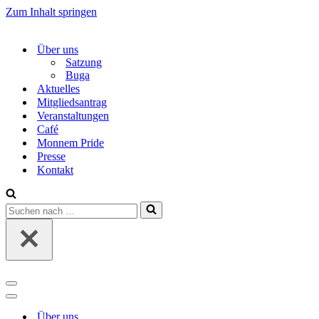
Zum Inhalt springen
Über uns
Satzung
Buga
Aktuelles
Mitgliedsantrag
Veranstaltungen
Café
Monnem Pride
Presse
Kontakt
Suchen
nach …
Navigations-
Menü
Navigations-
Menü
Über uns