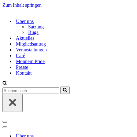
Zum Inhalt springen
Über uns
Satzung
Buga
Aktuelles
Mitgliedsantrag
Veranstaltungen
Café
Monnem Pride
Presse
Kontakt
Suchen
nach …
Navigations-
Menü
Navigations-
Menü
Über uns