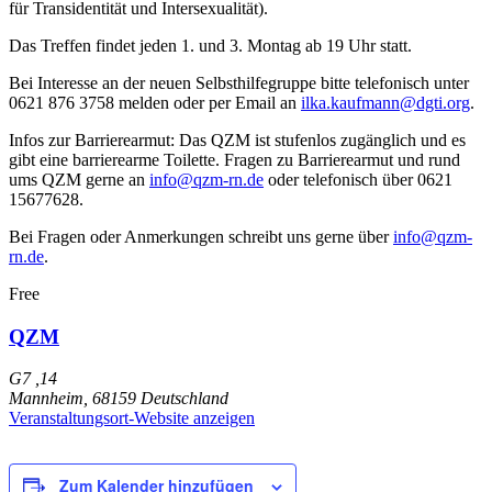
für Transidentität und Intersexualität).
Das Treffen findet jeden 1. und 3. Montag ab 19 Uhr statt.
Bei Interesse an der neuen Selbsthilfegruppe bitte telefonisch unter
0621 876 3758 melden oder per Email an
ilka.kaufmann@dgti.org
.
Infos zur Barrierearmut: Das QZM ist stufenlos zugänglich und es
gibt eine barrierearme Toilette. Fragen zu Barrierearmut und rund
ums QZM gerne an
info@qzm-rn.de
oder telefonisch über 0621
15677628.
Bei Fragen oder Anmerkungen schreibt uns gerne über
info@qzm-
rn.de
.
Free
QZM
G7 ,14
Mannheim
,
68159
Deutschland
Veranstaltungsort-Website anzeigen
Zum Kalender hinzufügen