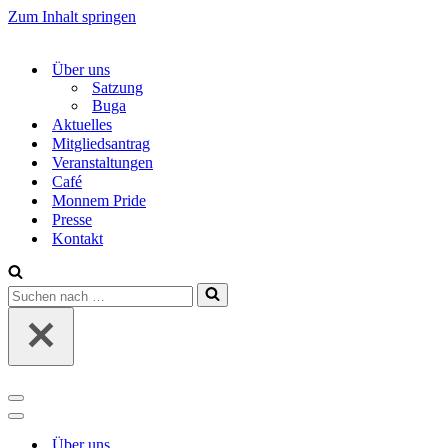
Zum Inhalt springen
Über uns
Satzung
Buga
Aktuelles
Mitgliedsantrag
Veranstaltungen
Café
Monnem Pride
Presse
Kontakt
Suchen
nach …
Navigations-
Menü
Navigations-
Menü
Über uns