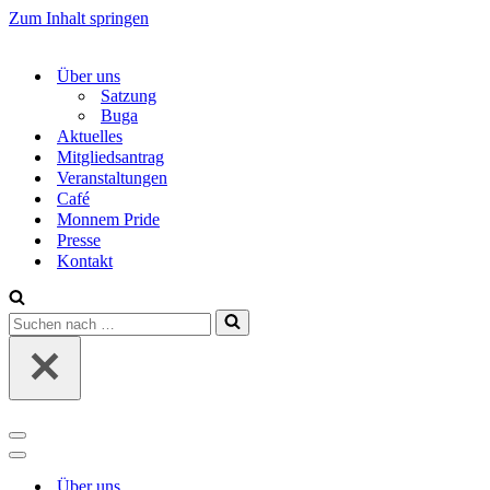
Zum Inhalt springen
Über uns
Satzung
Buga
Aktuelles
Mitgliedsantrag
Veranstaltungen
Café
Monnem Pride
Presse
Kontakt
Suchen
nach …
Navigations-
Menü
Navigations-
Menü
Über uns