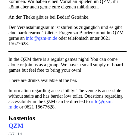
kommen. Wir haben einen Vorrat an Spielen im QZM, ihr
könnt aber auch gerne eure eigenen mitbringen.
An der Theke gibt es bei Bedarf Getränke.
Der Veranstaltungsraum ist stufenlos zugänglich und es gibt
eine barrierearme Toilette. Fragen zu Barrierearmut im QZM
gerne an
info@qzm-rn.de
oder telefonisch unter 0621
15677628.
In the QZM there is a regular games night! You can come
alone or join us as a group. We have a small supply of board
games but feel free to bring your own!
There are drinks available at the bar.
Information regarding accessibility: The venue is accessible
without stairs and has barrier low toilet. Questions regarding
accessibility in the QZM can be directed to
info@qzm-
rn.de
or 0621 15677628.
Kostenlos
QZM
G7 ,14