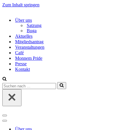
Zum Inhalt springen
Über uns
Satzung
Buga
Aktuelles
Mitgliedsantrag
Veranstaltungen
Café
Monnem Pride
Presse
Kontakt
Suchen
nach …
Navigations-
Menü
Navigations-
Menü
Über uns