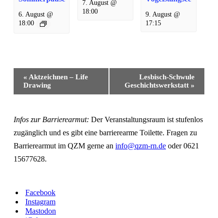
7. August @
18:00
6. August @
9. August @
18:00
17:15
Veranstaltung-
«
Aktzeichnen – Life
Lesbisch-Schwule
Navigation
Drawing
Geschichtswerkstatt
»
Infos zur Barrierearmut:
Der Veranstaltungsraum ist stufenlos
zugänglich und es gibt eine barrierearme Toilette. Fragen zu
Barrierearmut im QZM gerne an
info@qzm-rn.de
oder 0621
15677628.
Facebook
Instagram
Mastodon