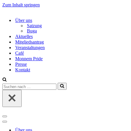
Zum Inhalt springen
Über uns
Satzung
Buga
Aktuelles
Mitgliedsantrag
Veranstaltungen
Café
Monnem Pride
Presse
Kontakt
Suchen
nach …
Navigations-
Menü
Navigations-
Menü
Über uns