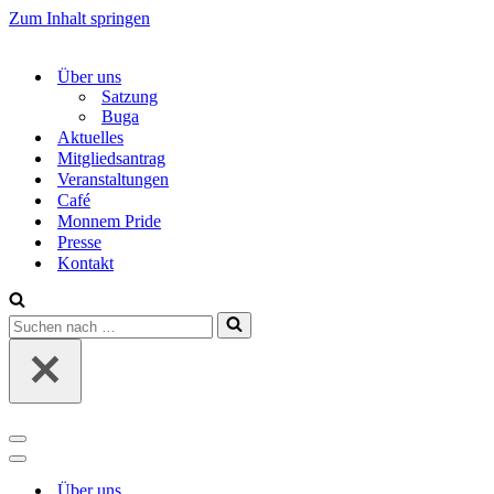
Zum Inhalt springen
Über uns
Satzung
Buga
Aktuelles
Mitgliedsantrag
Veranstaltungen
Café
Monnem Pride
Presse
Kontakt
Suchen
nach …
Navigations-
Menü
Navigations-
Menü
Über uns