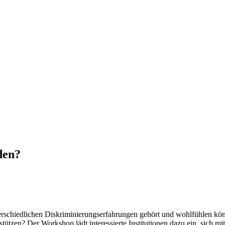
den?
rschiedlichen Diskriminierungserfahrungen gehört und wohlfühlen kö
stützen? Der Workshop lädt interessierte Institutionen dazu ein, sich