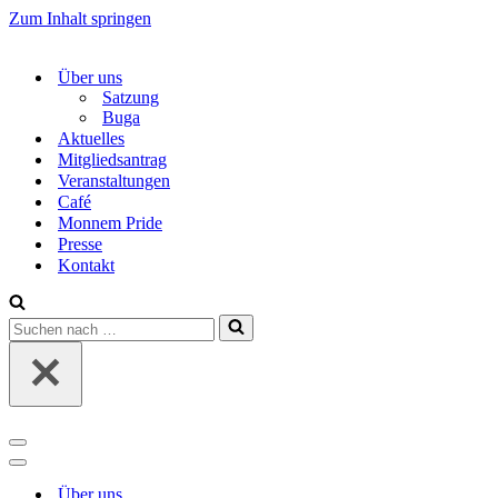
Zum Inhalt springen
Über uns
Satzung
Buga
Aktuelles
Mitgliedsantrag
Veranstaltungen
Café
Monnem Pride
Presse
Kontakt
Suchen
nach …
Navigations-
Menü
Navigations-
Menü
Über uns