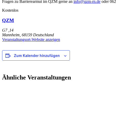
Fragen zu Barrierearmut im QZM gerne an
info@qzm-rn.de
oder 062
Kostenlos
QZM
G7 ,14
Mannheim
,
68159
Deutschland
Veranstaltungsort-Website anzeigen
Zum Kalender hinzufügen
Ähnliche Veranstaltungen