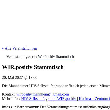
« Alle Veranstaltungen
Veranstaltungsserie:
Wir.Positiv Stammtisch
WIR.positiv Stammtisch
20. Mai 2027
@
18:00
Die Mannheimer HIV-Selbsthilfegruppe trifft sich jeden ersten Mitt
Kontakt:
wirpositiv.mannheim@gmail.com
Mehr Infos:
HIV-Selbsthilfegruppe WIR.positiv | Kosima – Zentrum 
Infos zur Barrierearmut: Der Veranstaltungsraum ist stufenlos zugängli