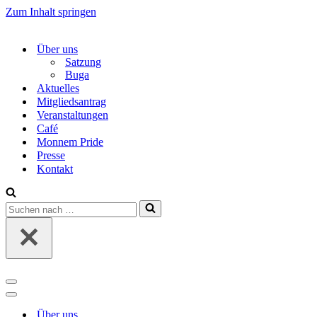
Zum Inhalt springen
Über uns
Satzung
Buga
Aktuelles
Mitgliedsantrag
Veranstaltungen
Café
Monnem Pride
Presse
Kontakt
Suchen
nach …
Navigations-
Menü
Navigations-
Menü
Über uns