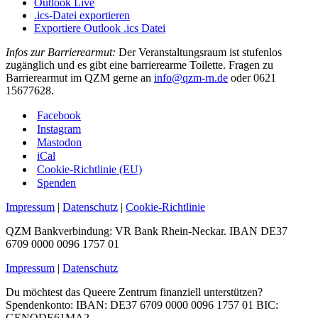
Outlook Live
.ics-Datei exportieren
Exportiere Outlook .ics Datei
Infos zur Barrierearmut:
Der Veranstaltungsraum ist stufenlos
zugänglich und es gibt eine barrierearme Toilette. Fragen zu
Barrierearmut im QZM gerne an
info@qzm-rn.de
oder 0621
15677628.
Facebook
Instagram
Mastodon
iCal
Cookie-Richtlinie (EU)
Spenden
Impressum
|
Datenschutz
|
Cookie-Richtlinie
QZM Bankverbindung: VR Bank Rhein-Neckar. IBAN DE37
6709 0000 0096 1757 01
Impressum
|
Datenschutz
Du möchtest das Queere Zentrum finanziell unterstützen?
Spendenkonto: IBAN: DE37 6709 0000 0096 1757 01 BIC:
GENODE61MA2