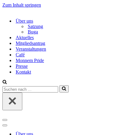
Zum Inhalt springen
Über uns
Satzung
Buga
Aktuelles
Mitgliedsantrag
Veranstaltungen
Café
Monnem Pride
Presse
Kontakt
Suchen
nach …
Navigations-
Menü
Navigations-
Menü
Über uns