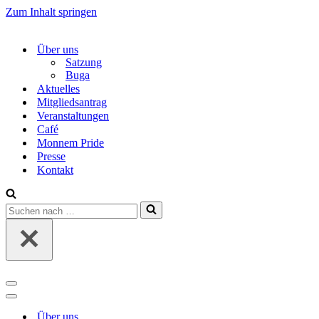
Zum Inhalt springen
Über uns
Satzung
Buga
Aktuelles
Mitgliedsantrag
Veranstaltungen
Café
Monnem Pride
Presse
Kontakt
Suchen
nach …
Navigations-
Menü
Navigations-
Menü
Über uns