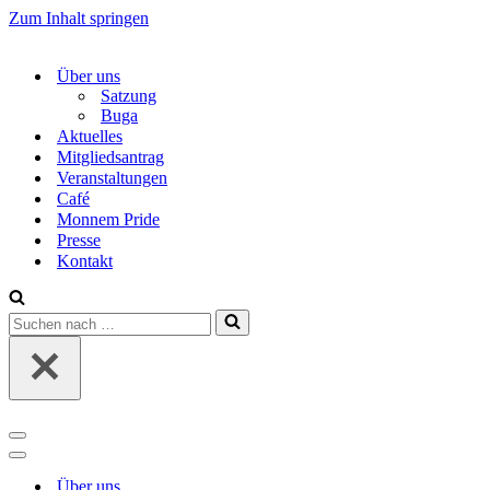
Zum Inhalt springen
Über uns
Satzung
Buga
Aktuelles
Mitgliedsantrag
Veranstaltungen
Café
Monnem Pride
Presse
Kontakt
Suchen
nach …
Navigations-
Menü
Navigations-
Menü
Über uns