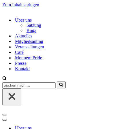
Zum Inhalt springen
Über uns
Satzung
Buga
Aktuelles
Mitgliedsantrag
Veranstaltungen
Café
Monnem Pride
Presse
Kontakt
Suchen
nach …
Navigations-
Menü
Navigations-
Menü
Über uns