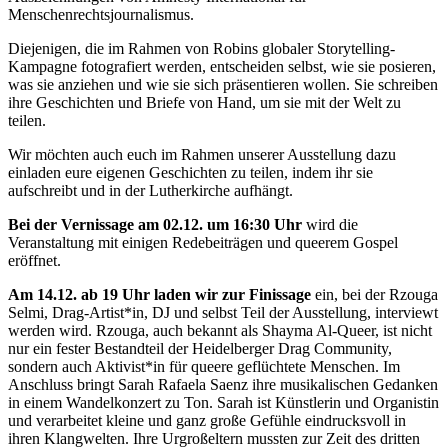
Menschenrechtsjournalismus.
Diejenigen, die im Rahmen von Robins globaler Storytelling-
Kampagne fotografiert werden, entscheiden selbst, wie sie posieren,
was sie anziehen und wie sie sich präsentieren wollen. Sie schreiben
ihre Geschichten und Briefe von Hand, um sie mit der Welt zu
teilen.
Wir möchten auch euch im Rahmen unserer Ausstellung dazu
einladen eure eigenen Geschichten zu teilen, indem ihr sie
aufschreibt und in der Lutherkirche aufhängt.
Bei der Vernissage am 02.12. um 16:30 Uhr
wird die
Veranstaltung mit einigen Redebeiträgen und queerem Gospel
eröffnet.
Am 14.12. ab 19 Uhr laden wir zur Finissage
ein, bei der Rzouga
Selmi, Drag-Artist*in, DJ und selbst Teil der Ausstellung, interviewt
werden wird. Rzouga, auch bekannt als Shayma Al-Queer, ist nicht
nur ein fester Bestandteil der Heidelberger Drag Community,
sondern auch Aktivist*in für queere geflüchtete Menschen. Im
Anschluss bringt Sarah Rafaela Saenz ihre musikalischen Gedanken
in einem Wandelkonzert zu Ton. Sarah ist Künstlerin und Organistin
und verarbeitet kleine und ganz große Gefühle eindrucksvoll in
ihren Klangwelten. Ihre Urgroßeltern mussten zur Zeit des dritten