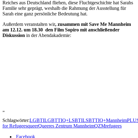
Reiches aus Deutschland fliehen, diese Fluchtgeschichte hat Sarahs
Familie sehr geprägt, weshalb die Rahmung der Ausstellung für
Sarah eine ganz persönliche Bedeutung hat.
Außerdem veranstalten wir
, zusammen mit Save Me Mannheim
am 12.12. um 18.30 den Film Sopiro mit anschließender
Diskussion
in der Abendakademie:
„
Schlagwörter:
LGBTI
LGBTTIQ+
LSBTI
LSBTTIQ+
Mannheim
PLU
for Refugees
queer
Queeres Zentrum Mannheim
QZM
refugees
Facebook