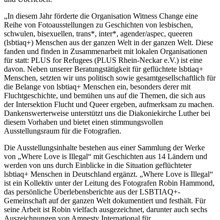
„In diesem Jahr förderte die Organisation Witness Change eine
Reihe von Fotoausstellungen zu Geschichten von lesbischen,
schwulen, bisexuellen, trans*, inter*, agender/aspec, queeren
(lsbtiaq+) Menschen aus der ganzen Welt in der ganzen Welt. Diese
fanden und finden in Zusammenarbeit mit lokalen Organisationen
für statt: PLUS for Refugees (PLUS Rhein-Neckar e.V.) ist eine
davon. Neben unserer Beratungstätigkeit für geflüchtete lsbtiaq+
Menschen, setzten wir uns politisch sowie gesamtgesellschaftlich für
die Belange von lsbtiaq+ Menschen ein, besonders derer mit
Fluchtgeschichte, und bemühen uns auf die Themen, die sich aus
der Intersektion Flucht und Queer ergeben, aufmerksam zu machen.
Dankenswerterweise unterstützt uns die Diakoniekirche Luther bei
diesem Vorhaben und bietet einen stimmungsvollen
Ausstellungsraum für die Fotografien.
Die Ausstellungsinhalte bestehen aus einer Sammlung der Werke
von „Where Love is Illegal“ mit Geschichten aus 14 Ländern und
werden von uns durch Einblicke in die Situation geflüchteter
lsbtiaq+ Menschen in Deutschland ergänzt. „Where Love is Illegal“
ist ein Kollektiv unter der Leitung des Fotografen Robin Hammond,
das persönliche Überlebensberichte aus der LSBTIAQ+-
Gemeinschaft auf der ganzen Welt dokumentiert und festhält. Für
seine Arbeit ist Robin vielfach ausgezeichnet, darunter auch sechs
Auszeichnungen von Amnesty International für