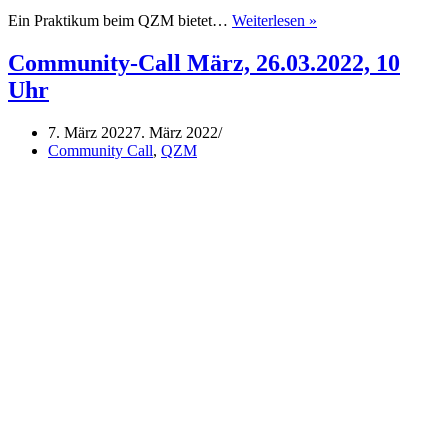
Praktikum
Ein Praktikum beim QZM bietet…
Weiterlesen »
beim
Queeren
Community-Call März, 26.03.2022, 10
Zentrum
Uhr
Mannheim
e.V.
ab
7. März 2022
7. März 2022
04.03.2024
Community Call
,
QZM
(3
Monate)