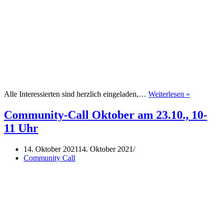
Communi
Alle Interessierten sind herzlich eingeladen,…
Weiterlesen »
Call
Novembe
Community-Call Oktober am 23.10., 10-
am
11 Uhr
27.11.,
10-
11
14. Oktober 2021
14. Oktober 2021
Uhr
Community Call