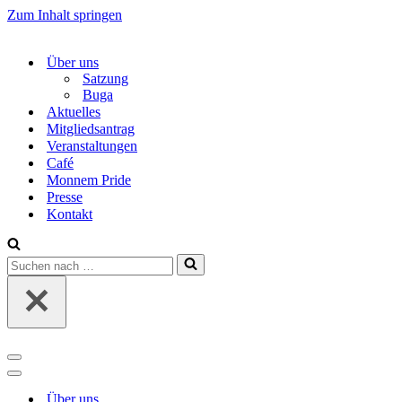
Zum Inhalt springen
Über uns
Satzung
Buga
Aktuelles
Mitgliedsantrag
Veranstaltungen
Café
Monnem Pride
Presse
Kontakt
Suchen
nach …
Navigations-
Menü
Navigations-
Menü
Über uns