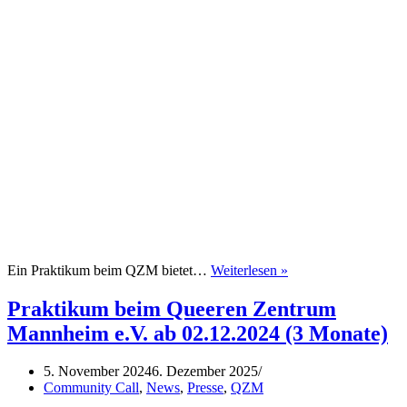
Praktikum
Ein Praktikum beim QZM bietet…
Weiterlesen »
beim
Queeren
Praktikum beim Queeren Zentrum
Zentrum
Mannheim e.V. ab 02.12.2024 (3 Monate)
Mannheim
e.V.
ab
5. November 2024
6. Dezember 2025
20.01.2025
Community Call
,
News
,
Presse
,
QZM
(3