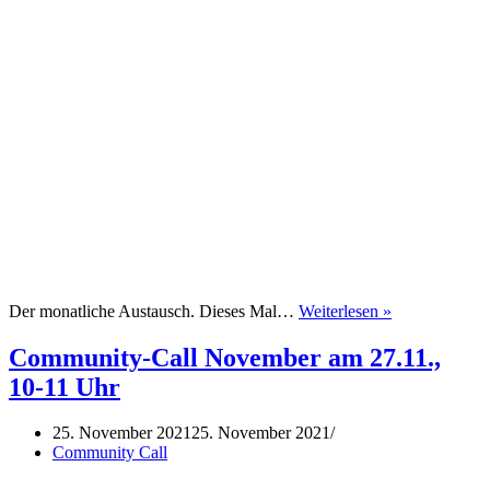
Community-
Der monatliche Austausch. Dieses Mal…
Weiterlesen »
Call
Januar,
Community-Call November am 27.11.,
29.01.2022,
10-11 Uhr
10
Uhr
25. November 2021
25. November 2021
Community Call