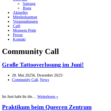
Satzung
Buga
Aktuelles
Mitgliedsantrag
Veranstaltungen
Café
Monnem Pride
Presse
Kontakt
Community Call
Große Tattooverlosung im Juni!
28. Mai 2025
6. Dezember 2025
Community Call
,
News
Große
Im Juni habt ihr die…
Weiterlesen »
Tattooverlosung
im
Praktikum beim Queeren Zentrum
Juni!