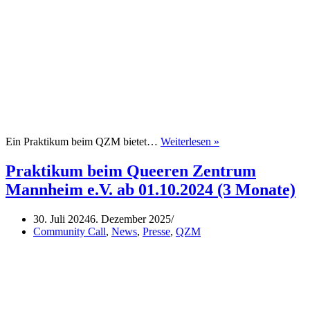
Praktikum
Ein Praktikum beim QZM bietet…
Weiterlesen »
beim
Queeren
Praktikum beim Queeren Zentrum
Zentrum
Mannheim e.V. ab 01.10.2024 (3 Monate)
Mannheim
e.V.
ab
30. Juli 2024
6. Dezember 2025
02.12.2024
Community Call
,
News
,
Presse
,
QZM
(3
Monate)