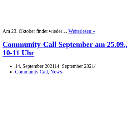
Community-
Am 23. Oktober findet wieder…
Weiterlesen »
Call
Oktober
Community-Call September am 25.09.,
am
10-11 Uhr
23.10.,
10-
11
14. September 2021
14. September 2021
Uhr
Community Call
,
News