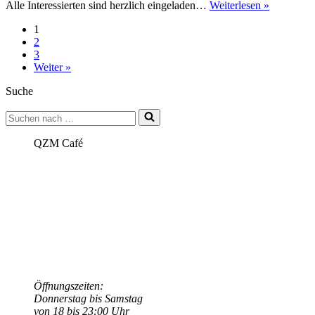
Communit
Alle Interessierten sind herzlich eingeladen…
Weiterlesen »
Call
1
Septembe
2
am
3
25.09.,
Weiter »
10-
11
Suche
Uhr
Suchen
nach …
QZM Café
Öffnungszeiten:
Donnerstag bis Samstag
von 18 bis 23:00 Uhr