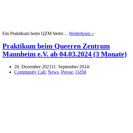
Praktikum
Ein Praktikum beim QZM bietet…
Weiterlesen »
beim
Queeren
Praktikum beim Queeren Zentrum
Zentrum
Mannheim e.V. ab 04.03.2024 (3 Monate)
Mannheim
e.V.
ab
20. Dezember 2023
11. September 2024
01.10.2024
Community Call
,
News
,
Presse
,
QZM
(3
Monate)