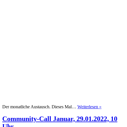
Community-
Der monatliche Austausch. Dieses Mal…
Weiterlesen »
Call
März,
Community-Call Januar, 29.01.2022, 10
26.03.2022,
Uhr
10