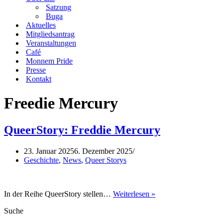
Satzung
Buga
Aktuelles
Mitgliedsantrag
Veranstaltungen
Café
Monnem Pride
Presse
Kontakt
Freedie Mercury
QueerStory: Freddie Mercury
23. Januar 2025
6. Dezember 2025
Geschichte
,
News
,
Queer Storys
QueerStory:
In der Reihe QueerStory stellen…
Weiterlesen »
Freddie
Suche
Mercury