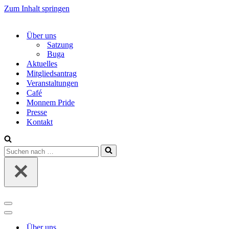
Zum Inhalt springen
Über uns
Satzung
Buga
Aktuelles
Mitgliedsantrag
Veranstaltungen
Café
Monnem Pride
Presse
Kontakt
Suchen
nach …
Navigations-
Menü
Navigations-
Menü
Über uns