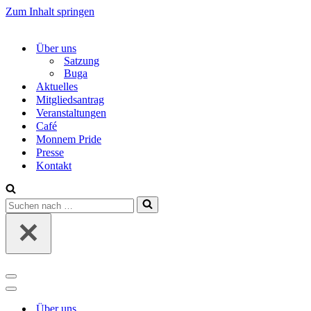
Zum Inhalt springen
Über uns
Satzung
Buga
Aktuelles
Mitgliedsantrag
Veranstaltungen
Café
Monnem Pride
Presse
Kontakt
Suchen
nach …
Navigations-
Menü
Navigations-
Menü
Über uns