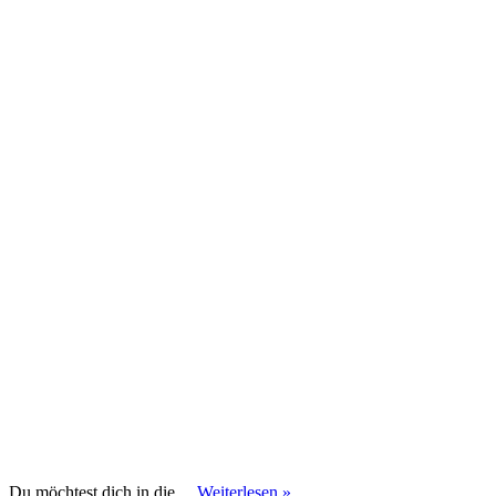
Monnem
Du möchtest dich in die…
Weiterlesen »