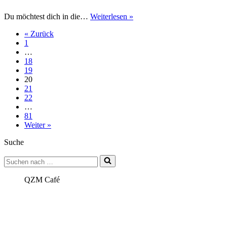
Monnem
Du möchtest dich in die…
Weiterlesen »
Pride
« Zurück
Planungstreffen
1
…
18
19
20
21
22
…
81
Weiter »
Suche
Suchen
nach …
QZM Café