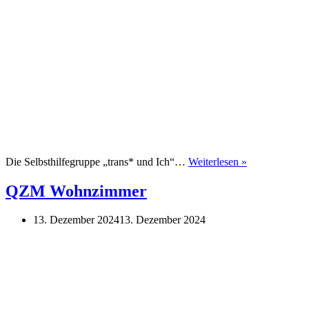
Selbsthilfegru
Die Selbsthilfegruppe „trans* und Ich“…
Weiterlesen »
„trans*
und
QZM Wohnzimmer
Ich“
13. Dezember 2024
13. Dezember 2024