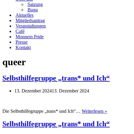
Satzung
Buga
Aktuelles
Mitgliedsantrag
Veranstaltungen
Café
Monnem Pride
Presse
Kontakt
queer
Selbsthilfegruppe „trans* und Ich“
13. Dezember 2024
13. Dezember 2024
Selbsthilfegru
Die Selbsthilfegruppe „trans* und Ich“…
Weiterlesen »
„trans*
und
Selbsthilfegruppe „trans* und Ich“
Ich“