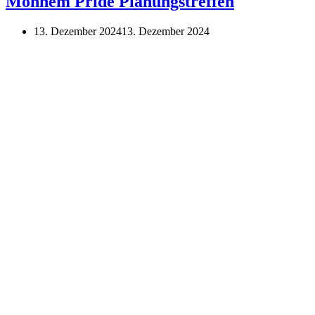
Monnem Pride Planungstreffen
13. Dezember 2024
13. Dezember 2024