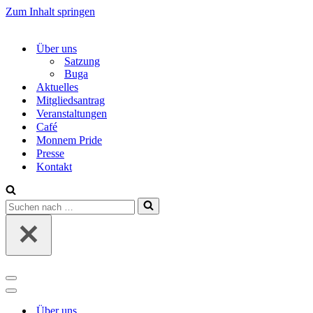
Zum Inhalt springen
Über uns
Satzung
Buga
Aktuelles
Mitgliedsantrag
Veranstaltungen
Café
Monnem Pride
Presse
Kontakt
Suchen
nach …
Navigations-
Menü
Navigations-
Menü
Über uns