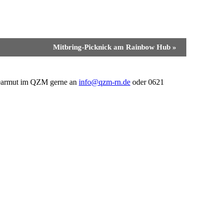
Mitbring-Picknick am Rainbow Hub
»
ierearmut im QZM gerne an
info@qzm-rn.de
oder 0621