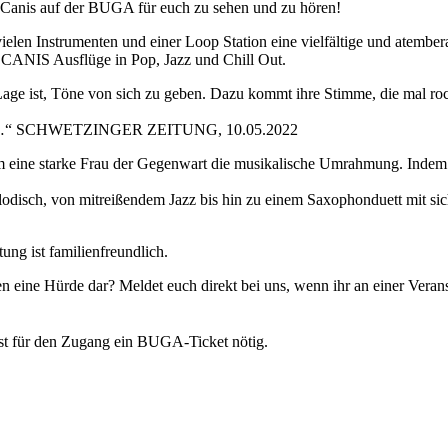
y Canis auf der BUGA für euch zu sehen und zu hören!
 vielen Instrumenten und einer Loop Station eine vielfältige und ate
 CANIS Ausflüge in Pop, Jazz und Chill Out.
Lage ist, Töne von sich zu geben. Dazu kommt ihre Stimme, die mal roc
will…“ SCHWETZINGER ZEITUNG, 10.05.2022
ine starke Frau der Gegenwart die musikalische Umrahmung. Indem sie
 melodisch, von mitreißendem Jazz bis hin zu einem Saxophonduett m
ung ist familienfreundlich.
ellen eine Hürde dar? Meldet euch direkt bei uns, wenn ihr an einer Vera
s ist für den Zugang ein BUGA-Ticket nötig.