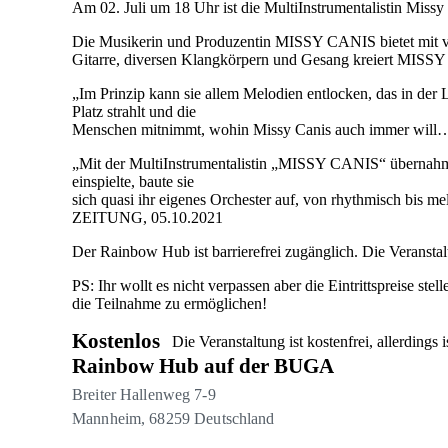
Am 02. Juli um 18 Uhr ist die MultiInstrumentalistin Miss
Die Musikerin und Produzentin
MISSY CANIS
bietet mit
Gitarre, diversen Klangkörpern und Gesang kreiert MISSY
„Im Prinzip kann sie allem Melodien entlocken, das in der 
Platz strahlt und die
Menschen mitnimmt, wohin Missy Canis auch immer 
„Mit der MultiInstrumentalistin „MISSY CANIS“ übernahm e
einspielte, baute sie
sich quasi ihr eigenes Orchester auf, von rhythmisch bis
ZEITUNG, 05.10.2021
Der Rainbow Hub ist barrierefrei zugänglich. Die Veranstalt
PS: Ihr wollt es nicht verpassen aber die Eintrittspreise st
die Teilnahme zu ermöglichen!
Kostenlos
Die Veranstaltung ist kostenfrei, allerding
Rainbow Hub auf der BUGA
Breiter Hallenweg 7-9
Mannheim
,
68259
Deutschland