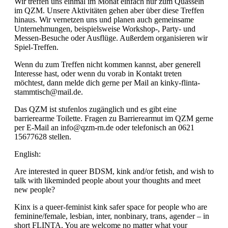
Wir treffen uns einmal im Monat einfach nur zum Quasseln
im QZM. Unsere Aktivitäten gehen aber über diese Treffen
hinaus. Wir vernetzen uns und planen auch gemeinsame
Unternehmungen, beispielsweise Workshop-, Party- und
Messen-Besuche oder Ausflüge. Außerdem organisieren wir
Spiel-Treffen.
Wenn du zum Treffen nicht kommen kannst, aber generell
Interesse hast, oder wenn du vorab in Kontakt treten
möchtest, dann melde dich gerne per Mail an kinky-flinta-
stammtisch@mail.de.
Das QZM ist stufenlos zugänglich und es gibt eine
barrierearme Toilette. Fragen zu Barrierearmut im QZM gerne
per E-Mail an info@qzm-rn.de oder telefonisch an 0621
15677628 stellen.
English:
Are interested in queer BDSM, kink and/or fetish, and wish to
talk with likeminded people about your thoughts and meet
new people?
Kinx is a queer-feminist kink safer space for people who are
feminine/female, lesbian, inter, nonbinary, trans, agender – in
short FLINTA. You are welcome no matter what your