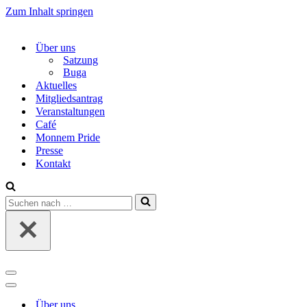
Zum Inhalt springen
Über uns
Satzung
Buga
Aktuelles
Mitgliedsantrag
Veranstaltungen
Café
Monnem Pride
Presse
Kontakt
Suchen
nach …
Navigations-
Menü
Navigations-
Menü
Über uns