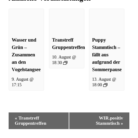
Wasser und
Transtreff
Puppy
Grün –
Gruppentreffen
Stammtisch –
Zusammen
fällt aus
10. August @
an den
aufgrund der
18:30
Vogelstangsee
Sommerpause
9. August @
13. August @
17:15
18:00
Veranstaltung-
«
Transtreff
WIR.positiv
Navigation
Gruppentreffen
Stammtisch
»