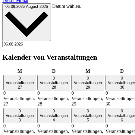
Dieser Monat
Datum wählen.
06.08.2026
August 2026
Kalender von Veranstaltungen
Montag
Dienstag
Mittwoch
Donn
M
D
M
D
0
0
0
0
Veranstaltungen
Veranstaltungen
Veranstaltungen
Veranstaltunge
27
28
29
30
0
0
0
0
Veranstaltungen,
Veranstaltungen,
Veranstaltungen,
Veranstaltunge
27
28
29
30
0
0
0
0
Veranstaltungen
Veranstaltungen
Veranstaltungen
Veranstaltunge
3
4
5
6
0
0
0
0
Veranstaltungen,
Veranstaltungen,
Veranstaltungen,
Veranstaltunge