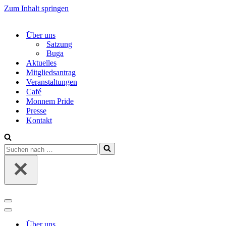
Zum Inhalt springen
Über uns
Satzung
Buga
Aktuelles
Mitgliedsantrag
Veranstaltungen
Café
Monnem Pride
Presse
Kontakt
Suchen
nach …
Navigations-
Menü
Navigations-
Menü
Über uns