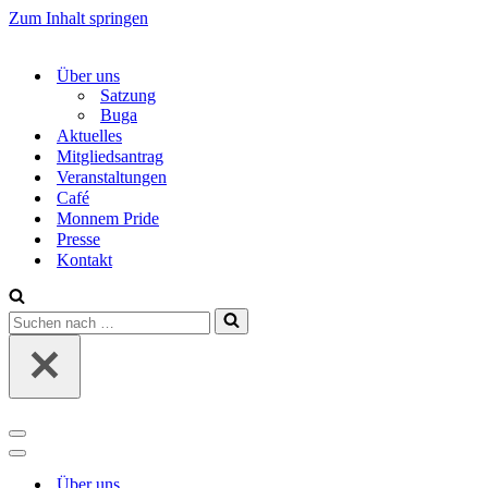
Zum Inhalt springen
Über uns
Satzung
Buga
Aktuelles
Mitgliedsantrag
Veranstaltungen
Café
Monnem Pride
Presse
Kontakt
Suchen
nach …
Navigations-
Menü
Navigations-
Menü
Über uns